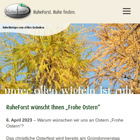
RuheForst wünscht Ihnen „Frohe Ostern“
6. April 2023
–
Warum wünschen wir uns an Ostern „Frohe
Ostern“?
Das christliche Osterfest wird bereits am Gründonnerstag