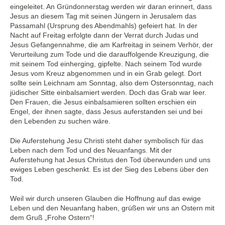
eingeleitet. An Gründonnerstag werden wir daran erinnert, dass
Jesus an diesem Tag mit seinen Jüngern in Jerusalem das
Passamahl (Ursprung des Abendmahls) gefeiert hat. In der
Nacht auf Freitag erfolgte dann der Verrat durch Judas und
Jesus Gefangennahme, die am Karfreitag in seinem Verhör, der
Verurteilung zum Tode und die darauffolgende Kreuzigung, die
mit seinem Tod einherging, gipfelte. Nach seinem Tod wurde
Jesus vom Kreuz abgenommen und in ein Grab gelegt. Dort
sollte sein Leichnam am Sonntag, also dem Ostersonntag, nach
jüdischer Sitte einbalsamiert werden. Doch das Grab war leer.
Den Frauen, die Jesus einbalsamieren sollten erschien ein
Engel, der ihnen sagte, dass Jesus auferstanden sei und bei
den Lebenden zu suchen wäre.
Die Auferstehung Jesu Christi steht daher symbolisch für das
Leben nach dem Tod und des Neuanfangs. Mit der
Auferstehung hat Jesus Christus den Tod überwunden und uns
ewiges Leben geschenkt. Es ist der Sieg des Lebens über den
Tod.
Weil wir durch unseren Glauben die Hoffnung auf das ewige
Leben und den Neuanfang haben, grüßen wir uns an Ostern mit
dem Gruß „Frohe Ostern“!