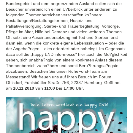
Bundesgebiet und dem angrenzenden Ausland sollen sich die
Besucher unverbindlich einen U?berblick unter anderem zu
folgenden Themenbereichen verschaffen ko?nnen:
Bestattungen/Bestattungsformen, Hospiz- und
Palliativversorgung, Sterbe- und Trauerbegleitung, Vorsorge,
Pflege im Alter, Hilfe bei Demenz und vielen weiteren Themen.
Oft setzt eine Auseinandersetzung mit Tod und Sterben erst
dann ein, wenn die konkrete eigene Lebenssituation – oder die
der Angeho?rigen – dies erfordert oder nahelegt. Im Gegensatz
dazu soll die „happy END info-messe“ hier auch die Mo?glichkeit
geben, sich unabha?ngig von einem konkreten Anlass diesem
Themenbereich zu na?hern und somit Beru?hrungsa?ngste
abzubauen. Besuchen Sie unser RuheForst-Team am
Messestand! Wir freuen uns auf Ihren Besuch im Forum
Ohlsdorf, Fuhlsbüttler Straße 756; 22337 Hamburg. Geöffnet
am
10.11.2019 von 11:00 bis 17:00 Uhr
.