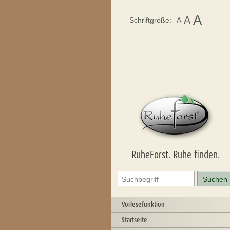
A
A
Schriftgröße:
A
RuheForst. Ruhe finden.
Vorlesefunktion
Startseite