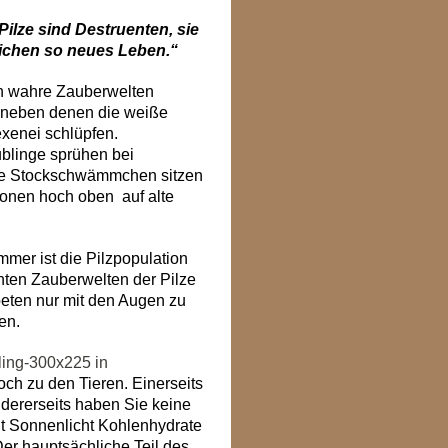
Pilze sind Destruenten, sie
ichen so neues Leben.“
nn wahre Zauberwelten
, neben denen die weiße
exenei schlüpfen.
blinge sprühen bei
he Stockschwämmchen sitzen
ronen hoch oben
auf alte
mmer ist die Pilzpopulation
unten Zauberwelten der Pilze
eten nur mit den Augen zu
en.
ch zu den Tieren. Einerseits
ndererseits haben Sie keine
it Sonnenlicht Kohlenhydrate
Der hauptsächliche Teil des