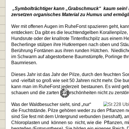
„Symbolträchtiger kann „Grabschmuck“
kaum sein! 
zersetzen organisches Material zu Humus und ermögl
Wer mit offenen Augen im RuheForst spazieren geht, ka
entdecken: Da gibt es die leuchtendgelben Korallenpilze
Hundsrute oder der knallrote Tintenfischpilz aus einem H
Becherlinge stülpen ihre Hutkrempen nach oben und Stäu
Berührung Fontänen aus ihren runden Hütchen.
Niedlic
im Schwarm auf abgestorbene Baumstümpfe, Porlinge th
Baumriesen.
Dieses Jahr ist das Jahr der Pilze, durch den feuchten So
und -vielfalt so groß wie seit 50 Jahren nicht mehr. Die b
kann man im RuheForst jederzeit
bestaunen. Es wird geb
schauen und die zarten Naturschönheiten nicht zu zerstör
Was der Waldbesucher sieht, sind „nur“
die Fruchtstände. Pilze gehören weder zu den Pflanzen no
sind Sie fest mit dem Untergrund verbunden (sesshaft), a
Chloroplasten und
können so
nicht, wie die
Pflanzen, m
herstellen (Fotosynthese). Sie bilden ein eigenes Reich. 