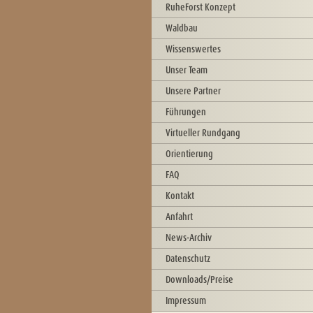
RuheForst Konzept
Waldbau
Wissenswertes
Unser Team
Unsere Partner
Führungen
Virtueller Rundgang
Orientierung
FAQ
Kontakt
Anfahrt
News-Archiv
Datenschutz
Downloads/Preise
Impressum