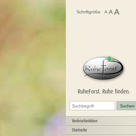
A
A
Schriftgröße:
A
RuheForst. Ruhe finden.
Vorlesefunktion
Startseite